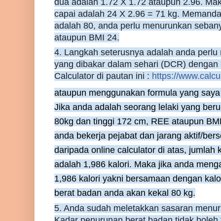
dua adalah 1.72 X 1.72 ataupun 2.96. Mak
capai adalah 24 X 2.96 = 71 kg. Memand
adalah 80, anda perlu menurunkan seban
ataupun BMI 24.
4. Langkah seterusnya adalah anda perlu 
yang dibakar dalam sehari (DCR) dengan
Calculator di pautan ini :
https://www.calcul
ataupun menggunakan formula yang saya b
Jika anda adalah seorang lelaki yang ber
80kg dan tinggi 172 cm, REE ataupun BMR
anda bekerja pejabat dan jarang aktif/berse
daripada online calculator di atas, jumlah
adalah 1,986 kalori. Maka jika anda me
1,986 kalori yakni bersamaan dengan kalo
berat badan anda akan kekal 80 kg.
5. Anda sudah meletakkan sasaran menur
Kadar penurunan berat badan tidak boleh t