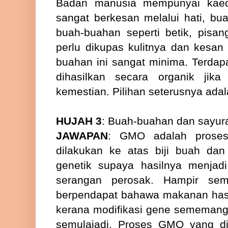
Badan manusia mempunyai kaed
sangat berkesan melalui hati, b
buah-buahan seperti betik, pisan
perlu dikupas kulitnya dan kesan
buahan ini sangat minima. Terdapa
dihasilkan secara organik jik
kemestian. Pilihan seterusnya ad
HUJAH 3
: Buah-buahan dan sayura
JAWAPAN
: GMO adalah proses
dilakukan ke atas biji buah dan
genetik supaya hasilnya menjadi
serangan perosak. Hampir se
berpendapat bahawa makanan has
kerana modifikasi gene sememang
semulajadi. Proses GMO yang d