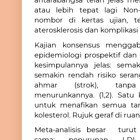
antarabangsa telah jelas 
atau lebih tepat lagi No
nombor di kertas ujian, 
aterosklerosis dan komplikasi 
Kajian konsensus menggab
epidemiologi prospektif dan u
kesimpulannya jelas: sema
semakin rendah risiko sera
ahmar (strok), tanp
menurunkannya. (1,2). Satu 
untuk menafikan semua ta
kolesterol. Rujuk geraf di ru
Meta-analisis besar turu
sama: penurunan LDL