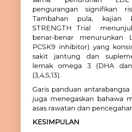
pengurangan signifikan ri
Tambahan pula, kajian kl
STRENGTH Trial menunjuk
benar-benar menurunkan LD
PCSK9 inhibitor) yang konsi
sakit jantung dan suple
lemak omega 3 (DHA dan 
(3,4,5,13).
Garis panduan antarabangs
juga menegaskan bahawa m
asas rawatan dan pencegahan 
KESIMPULAN