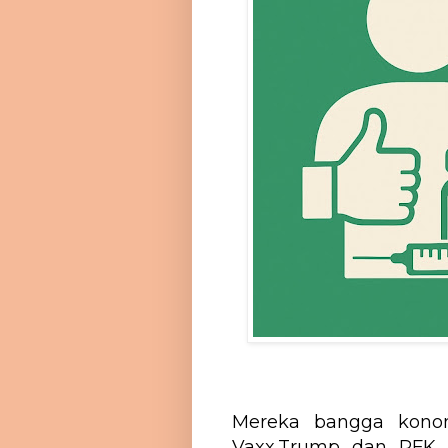
Mereka bangga kononn
Vaxx,Trump dan RFK J