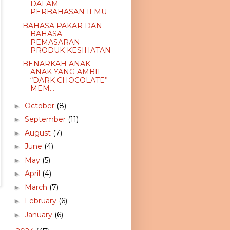
DALAM
PERBAHASAN ILMU
BAHASA PAKAR DAN
BAHASA
PEMASARAN
PRODUK KESIHATAN
BENARKAH ANAK-
ANAK YANG AMBIL
“DARK CHOCOLATE”
MEM...
October
(8)
►
September
(11)
►
August
(7)
►
June
(4)
►
May
(5)
►
April
(4)
►
March
(7)
►
February
(6)
►
January
(6)
►