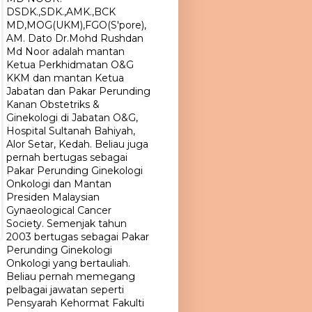
DSDK.,SDK.,AMK.,BCK
MD,MOG(UKM),FGO(S'pore),
AM. Dato Dr.Mohd Rushdan
Md Noor adalah mantan
Ketua Perkhidmatan O&G
KKM dan mantan Ketua
Jabatan dan Pakar Perunding
Kanan Obstetriks &
Ginekologi di Jabatan O&G,
Hospital Sultanah Bahiyah,
Alor Setar, Kedah. Beliau juga
pernah bertugas sebagai
Pakar Perunding Ginekologi
Onkologi dan Mantan
Presiden Malaysian
Gynaeological Cancer
Society. Semenjak tahun
2003 bertugas sebagai Pakar
Perunding Ginekologi
Onkologi yang bertauliah.
Beliau pernah memegang
pelbagai jawatan seperti
Pensyarah Kehormat Fakulti