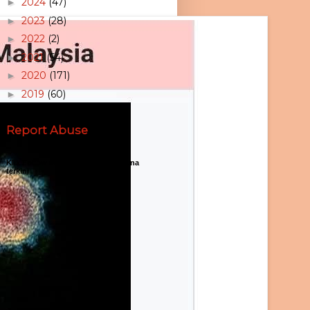
2024
(47)
►
2023
(28)
►
2022
(2)
►
2021
(54)
►
2020
(171)
►
2019
(60)
►
Report Abuse
Klik Follow untuk membaca rencana
terkini