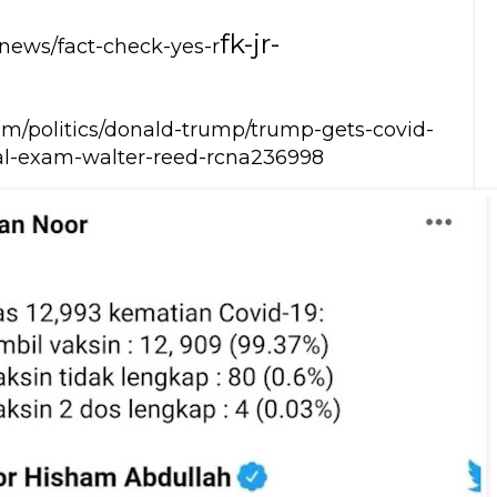
fk-jr-
news/fact-check-yes-r
m/politics/donald-trump/trump-gets-covid-
al-exam-walter-reed-rcna236998