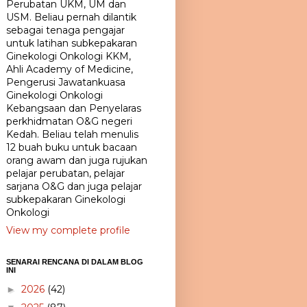
Perubatan UKM, UM dan
USM. Beliau pernah dilantik
sebagai tenaga pengajar
untuk latihan subkepakaran
Ginekologi Onkologi KKM,
Ahli Academy of Medicine,
Pengerusi Jawatankuasa
Ginekologi Onkologi
Kebangsaan dan Penyelaras
perkhidmatan O&G negeri
Kedah. Beliau telah menulis
12 buah buku untuk bacaan
orang awam dan juga rujukan
pelajar perubatan, pelajar
sarjana O&G dan juga pelajar
subkepakaran Ginekologi
Onkologi
View my complete profile
SENARAI RENCANA DI DALAM BLOG
INI
2026
(42)
►