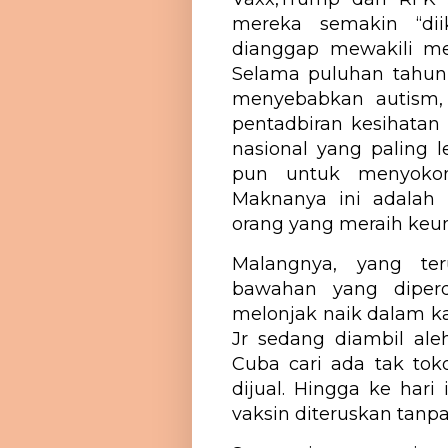
mereka semakin “diik
dianggap mewakili mer
Selama puluhan tahun 
menyebabkan autism, 
pentadbiran kesihatan
nasional yang paling 
pun untuk menyoko
Maknanya ini adalah 
orang yang meraih keun
Malangnya, yang te
bawahan yang diperd
melonjak naik dalam ka
Jr sedang diambil ale
Cuba cari ada tak to
dijual. Hingga ke hari
vaksin diteruskan tanpa