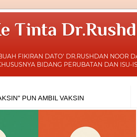
e Tinta Dr.Rush
BUAH FIKIRAN DATO' DR.RUSHDAN NOOR 
KHUSUSNYA BIDANG PERUBATAN DAN ISU-I
AKSIN" PUN AMBIL VAKSIN