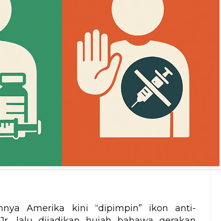
ya Amerika kini “dipimpin” ikon anti-
r, lalu dijadikan hujah bahawa gerakan