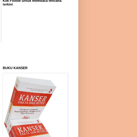
Klik Follow untuk membaca rencana
terkini
BUKU KANSER