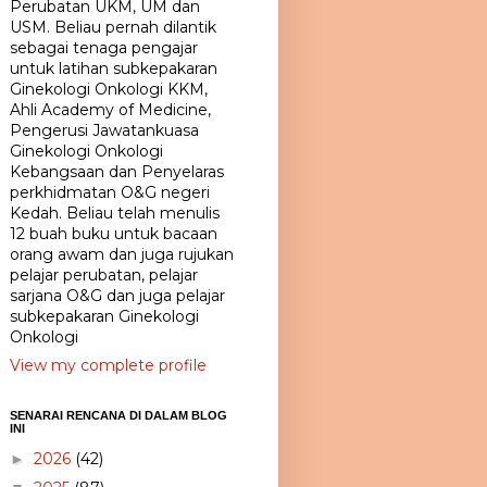
Perubatan UKM, UM dan
USM. Beliau pernah dilantik
sebagai tenaga pengajar
untuk latihan subkepakaran
Ginekologi Onkologi KKM,
Ahli Academy of Medicine,
Pengerusi Jawatankuasa
Ginekologi Onkologi
Kebangsaan dan Penyelaras
perkhidmatan O&G negeri
Kedah. Beliau telah menulis
12 buah buku untuk bacaan
orang awam dan juga rujukan
pelajar perubatan, pelajar
sarjana O&G dan juga pelajar
subkepakaran Ginekologi
Onkologi
View my complete profile
SENARAI RENCANA DI DALAM BLOG
INI
2026
(42)
►