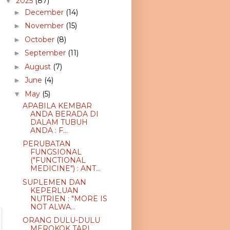
2025
(87)
▼
December
(14)
►
November
(15)
►
October
(8)
►
September
(11)
►
August
(7)
►
June
(4)
►
May
(5)
▼
APABILA KEMBAR
ANDA BERADA DI
DALAM TUBUH
ANDA : F...
PERUBATAN
FUNGSIONAL
("FUNCTIONAL
MEDICINE") : ANT...
SUPLEMEN DAN
KEPERLUAN
NUTRIEN : "MORE IS
NOT ALWA...
ORANG DULU-DULU
MEROKOK TAPI