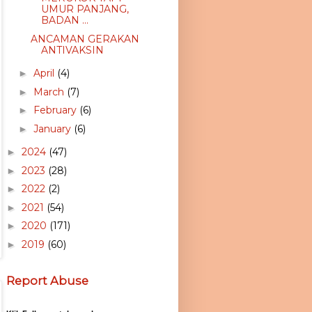
UMUR PANJANG,
BADAN ...
ANCAMAN GERAKAN
ANTIVAKSIN
April
(4)
►
March
(7)
►
February
(6)
►
January
(6)
►
2024
(47)
►
2023
(28)
►
2022
(2)
►
2021
(54)
►
2020
(171)
►
2019
(60)
►
Report Abuse