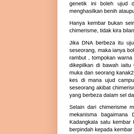
genetik ini boleh ujud
menghasilkan benih ataup
Hanya kembar bukan seira
chimerisme, tidak kira bil
Jika DNA berbeza itu uju
seseorang, maka ianya bole
rambut , tompokan warna k
dikepilkan di bawah iait
muka dan seorang kanak2
kes di mana ujud campu
seseorang akibat chimeri
yang berbeza dalam sel d
Selain dari chimerisme m
mekanisma bagaimana D
Kadangkala satu kembar t
berpindah kepada kembar ya