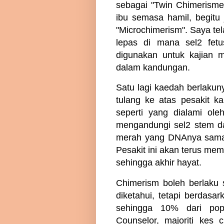
sebagai "Twin Chimerisme"
ibu semasa hamil, begitu 
"Microchimerism". Saya tel
lepas di mana sel2 fetu
digunakan untuk kajian 
dalam kandungan.
Satu lagi kaedah berlaku
tulang ke atas pesakit 
seperti yang dialami ol
mengandungi sel2 stem d
merah yang DNAnya sama 
Pesakit ini akan terus me
sehingga akhir hayat.
Chimerism boleh berlaku s
diketahui, tetapi berdasa
sehingga 10% dari popu
Counselor, majoriti kes