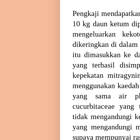
Pengkaji mendapatkan
10 kg daun ketum dip
mengeluarkan keko
dikeringkan di dalam
itu dimasukkan ke d
yang terhasil disim
kepekatan mitragynin
menggunakan kaeda
yang sama air pl
cucurbitaceae yang 
tidak mengandungi ke
yang mengandungi mi
supaya mempunyai ra