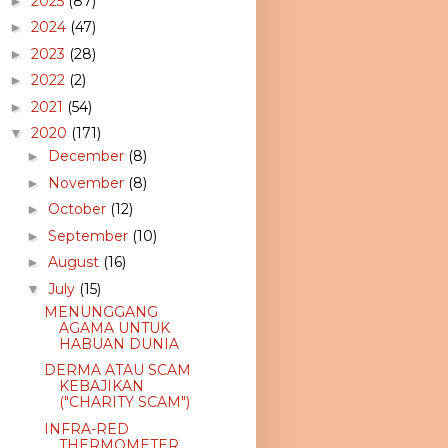
2025
(87)
►
2024
(47)
►
2023
(28)
►
2022
(2)
►
2021
(54)
►
2020
(171)
▼
December
(8)
►
November
(8)
►
October
(12)
►
September
(10)
►
August
(16)
►
July
(15)
▼
MENUNGGANG
AGAMA UNTUK
HABUAN DUNIA
DERMA ATAU SCAM
KEBAJIKAN
("CHARITY SCAM")
INFRA-RED
THERMOMETER