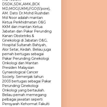
DSDK.,SDK.,AMK.,BCK
MD,MOG(UKM),FGO(S'pore),
AM. Dato Dr.Mohd Rushdan
Md Noor adalah mantan
Ketua Perkhidmatan O&G
KKM dan mantan Ketua
Jabatan dan Pakar Perunding
Kanan Obstetriks &
Ginekologi di Jabatan O&G,
Hospital Sultanah Bahiyah,
Alor Setar, Kedah. Beliau juga
pernah bertugas sebagai
Pakar Perunding Ginekologi
Onkologi dan Mantan
Presiden Malaysian
Gynaeological Cancer
Society. Semenjak tahun
2003 bertugas sebagai Pakar
Perunding Ginekologi
Onkologi yang bertauliah.
Beliau pernah memegang
pelbagai jawatan seperti
Pensyarah Kehormat Fakulti