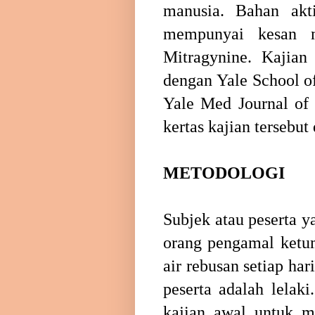
manusia. Bahan ak
mempunyai kesan m
Mitragynine. Kajian
dengan Yale School of
Yale Med Journal of
kertas kajian tersebu
METODOLOGI
Subjek atau peserta ya
orang pengamal ketu
air rebusan setiap ha
peserta adalah lelaki
kajian awal untuk m