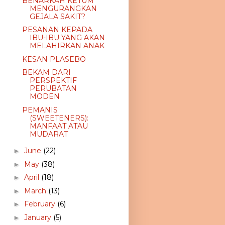
BENARKAH KETUM
MENGURANGKAN
GEJALA SAKIT?
PESANAN KEPADA
IBU-IBU YANG AKAN
MELAHIRKAN ANAK
KESAN PLASEBO
BEKAM DARI
PERSPEKTIF
PERUBATAN
MODEN
PEMANIS
(SWEETENERS):
MANFAAT ATAU
MUDARAT
June
(22)
►
May
(38)
►
April
(18)
►
March
(13)
►
February
(6)
►
January
(5)
►