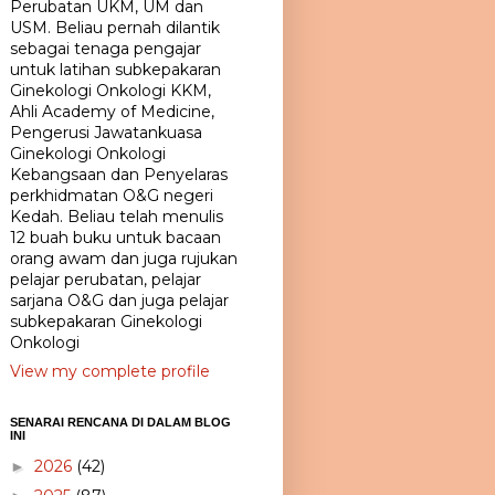
Perubatan UKM, UM dan
USM. Beliau pernah dilantik
sebagai tenaga pengajar
untuk latihan subkepakaran
Ginekologi Onkologi KKM,
Ahli Academy of Medicine,
Pengerusi Jawatankuasa
Ginekologi Onkologi
Kebangsaan dan Penyelaras
perkhidmatan O&G negeri
Kedah. Beliau telah menulis
12 buah buku untuk bacaan
orang awam dan juga rujukan
pelajar perubatan, pelajar
sarjana O&G dan juga pelajar
subkepakaran Ginekologi
Onkologi
View my complete profile
SENARAI RENCANA DI DALAM BLOG
INI
2026
(42)
►