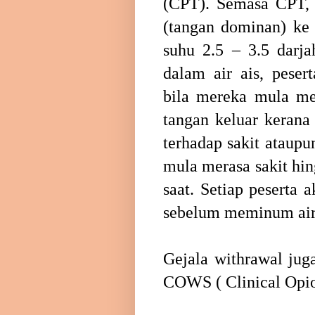
(CPT). Semasa CPT, 
(tangan dominan) ke 
suhu 2.5 – 3.5 darja
dalam air ais, pese
bila mereka mula me
tangan keluar kerana
terhadap sakit ataupu
mula merasa sakit hin
saat. Setiap peserta 
sebelum meminum air r
Gejala withrawal ju
COWS ( Clinical Opio